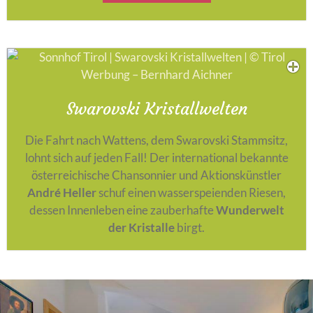
Swarovski Kristallwelten
Die Fahrt nach Wattens, dem Swarovski Stammsitz,
lohnt sich auf jeden Fall! Der international bekannte
österreichische Chansonnier und Aktionskünstler
André Heller
schuf einen wasserspeienden Riesen,
dessen Innenleben eine zauberhafte
Wunderwelt
der Kristalle
birgt.