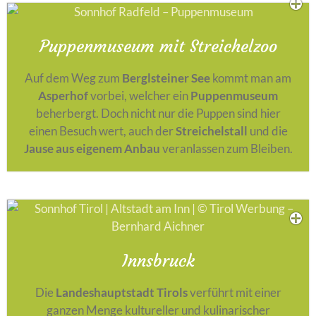
Puppenmuseum mit Streichelzoo
Auf dem Weg zum
Berglsteiner See
kommt man am
Asperhof
vorbei, welcher ein
Puppenmuseum
beherbergt. Doch nicht nur die Puppen sind hier
einen Besuch wert, auch der
Streichelstall
und die
Jause aus eigenem Anbau
veranlassen zum Bleiben.
Innsbruck
Die
Landeshauptstadt Tirols
verführt mit einer
ganzen Menge kultureller und kulinarischer