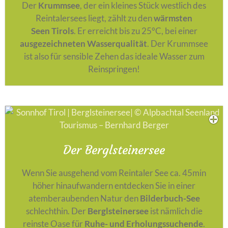
Der
Krummsee
, der ein kleines Stück westlich des
Reintalersees liegt, zählt zu den
wärmsten
Seen Tirols
. Er erreicht bis zu 25°C, bei einer
ausgezeichneten Wasserqualität
. Der Krummsee
ist also für sensible Zehen das ideale Wasser zum
Reinspringen!
Der Berglsteinersee
Wenn Sie ausgehend vom Reintaler See ca. 45min
höher hinaufwandern entdecken Sie in einer
atemberaubenden Natur den
Bilderbuch-See
schlechthin. Der
Berglsteinersee
ist nämlich die
reinste Oase für
Ruhe- und Erholungssuchende
.