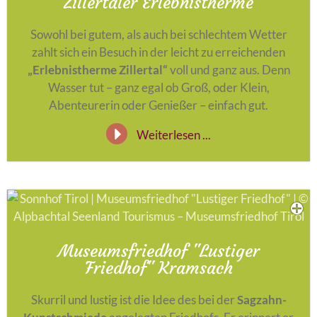
Zillertaler Erlebnistherme
Sowohl bei gutem, als auch bei schlechtem Wetter
zahlt sich ein Besuch in der leicht zu erreichenden
„Erlebnistherme Zillertal“
voll und ganz aus. Denn
Wasser tut – ganz egal ob Groß, oder Klein,
Abenteurerin oder Genießer – einfach gut.
Weiterlesen ...
Museumsfriedhof "Lustiger
Friedhof" Kramsach
Skurril und lustig ist die Idee des bei der
Sagzahn-