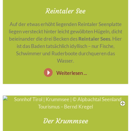
Reintaler See
Auf der etwas erhöht liegenden Reintaler Seenplatte
liegen versteckt hinter leicht gewölbten Hügeln, dicht
beieinander die drei Becken des
Reintaler Sees
. Hier
ist das Baden tatsächlich idyllisch – nur Fische,
Schwimmer und Ruderboote durchqueren das
Wasser.
Weiterlesen ...
Der Krummsee