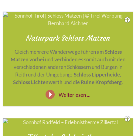
Naturpark Schloss Matzen
Gleich mehrere Wanderwege führen am
Schloss
Matzen
vorbei und verbinden es somit auch mit den
verschiedenen anderen Schlössern und Burgen in
Reith und der Umgebung:
Schloss Lipperheide
,
Schloss Lichtenwerth
und die
Ruine Kropfsberg
.
Weiterlesen ...