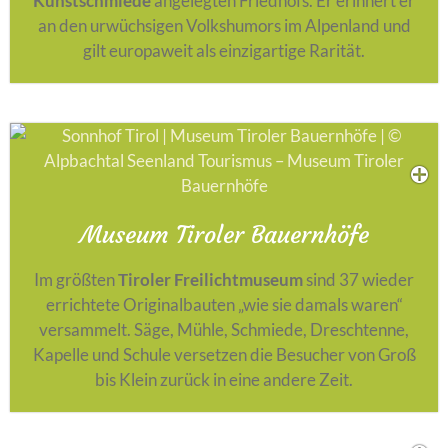
Kunstschmiede
angelegten Friedhofs. Er erinnert er
an den urwüchsigen Volkshumors im Alpenland und
gilt europaweit als einzigartige Rarität.
Museum Tiroler Bauernhöfe
Im größten
Tiroler Freilichtmuseum
sind 37 wieder
errichtete Originalbauten „wie sie damals waren“
versammelt. Säge, Mühle, Schmiede, Dreschtenne,
Kapelle und Schule versetzen die Besucher von Groß
bis Klein zurück in eine andere Zeit.