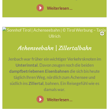
Weiterlesen ...
Achenseebahn | Zillertalbahn
Jenbach war früher ein wichtiger Verkehrsknoten im
Unterinntal
. Davon zeugen noch die beiden
dampfbetriebenen Eisenbahnen
die sich bis heute
täglich Ihren Weg, nördlich zum Achensee und
südlich ins
Zillertal
, bahnen. Ein Reisegefühl wie es
damals war.
Weiterlesen ...