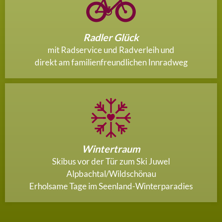
Radler Glück
mit Radservice und Radverleih und
direkt am familienfreundlichen Innradweg
Wintertraum
Skibus vor der Tür zum Ski Juwel
Alpbachtal/Wildschönau
Erholsame Tage im Seenland-Winterparadies