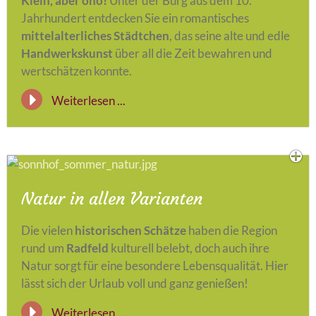
Klein, aber oho!
Unter der Burg aus dem 10.
Jahrhundert entdecken Sie ein romantisches
mittelalterliches Städtchen
, das seine alte und edle
Handwerkskunst
über all die Zeit bewahren und
wertschätzen konnte.
Weiterlesen ...
Natur in allen Varianten
Die vielen
historischen Schätze
haben die Region
rund um
Radfeld
kulturell belebt, doch auch ihre
Natur sorgt für eine besondere Lebensqualität. Hier
lässt sich der Urlaub voll und ganz genießen!
Weiterlesen ...