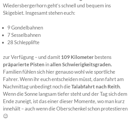
Wiedersbergerhorn geht’s schnell und bequem ins
Skigebiet. Insgesamt stehen euch:
9 Gondelbahnen
7 Sesselbahnen
28 Schlepplifte
zur Verfügung – und damit
109 Kilometer
bestens
präparierte Pisten
in
allen Schwierigkeitsgraden.
Familien fühlen sich hier genauso wohl wie sportliche
Fahrer. Wenn ihr euch entscheiden müsst, dann fahrt am
Nachmittag unbedingt noch die
Talabfahrt nach Reith
.
Wenn die Sonne langsam tiefer steht und der Tag sich dem
Ende zuneigt, ist das einer dieser Momente, wo man kurz
innehält – auch wenn die Oberschenkel schon protestieren
😉